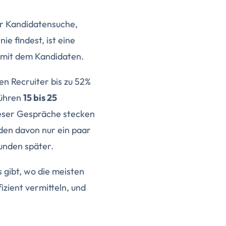
ür Kandidatensuche,
e findest, ist eine
h mit dem Kandidaten.
n Recruiter bis zu 52%
führen
15 bis 25
ieser Gespräche stecken
den davon nur ein paar
unden später.
 gibt, wo die meisten
zient vermitteln, und