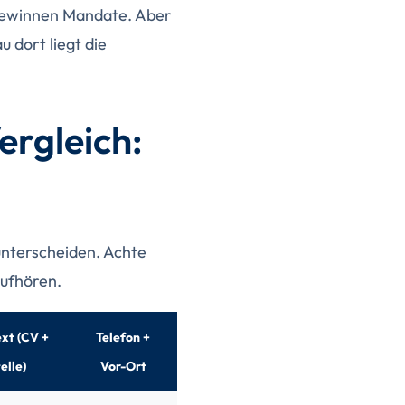
 gewinnen Mandate. Aber
 dort liegt die
ergleich:
unterscheiden. Achte
aufhören.
xt (CV +
Telefon +
elle)
Vor-Ort