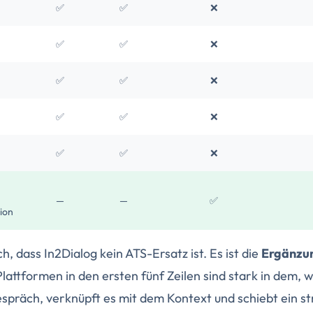
✅
✅
❌
✅
✅
❌
✅
✅
❌
✅
✅
❌
✅
✅
❌
—
—
✅
ion
h, dass In2Dialog kein ATS-Ersatz ist. Es ist die
Ergänzun
Plattformen in den ersten fünf Zeilen sind stark in dem, 
spräch, verknüpft es mit dem Kontext und schiebt ein str