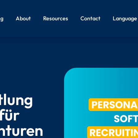
ng
About
Resources
Contact
Language
tlung
für
nturen