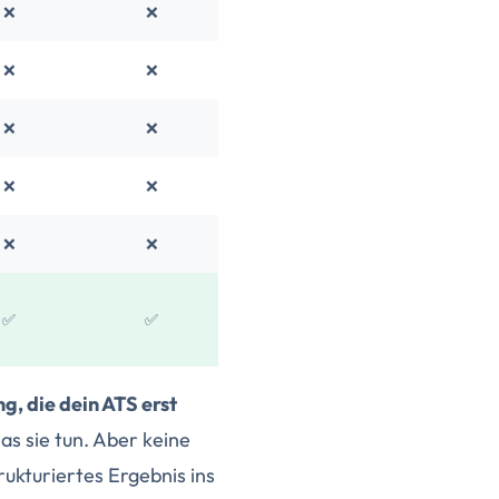
❌
❌
❌
❌
❌
❌
❌
❌
❌
❌
✅
✅
g, die dein ATS erst
was sie tun. Aber keine
ukturiertes Ergebnis ins