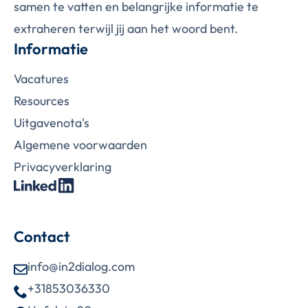
samen te vatten en belangrijke informatie te
extraheren terwijl jij aan het woord bent.
Informatie
Vacatures
Resources
Uitgavenota's
Algemene voorwaarden
Privacy­­­­­verklaring­
Contact
info@in2dialog.com
+31853036330