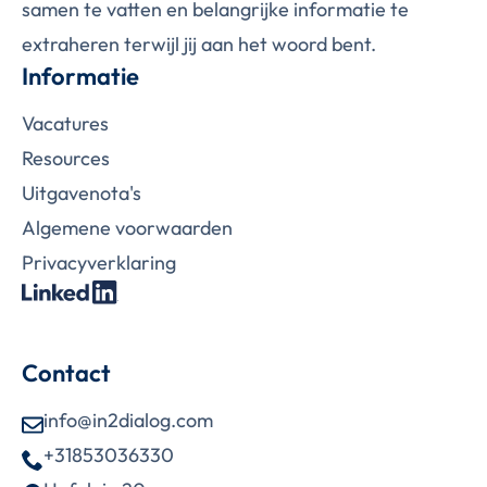
samen te vatten en belangrijke informatie te
extraheren terwijl jij aan het woord bent.
Informatie
Vacatures
Resources
Uitgavenota's
Algemene voorwaarden
Privacy­­­­­verklaring­
Contact
info@in2dialog.com
+31853036330