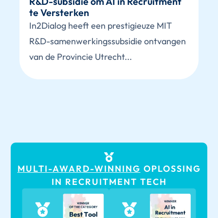
R&D-subsidie om AI in Recruitment
te Versterken
In2Dialog heeft een prestigieuze MIT
R&D-samenwerkingssubsidie ontvangen
van de Provincie Utrecht...
MULTI-AWARD-WINNING
OPLOSSING
IN RECRUITMENT TECH