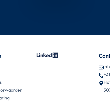
e
Con
inf
+3
s
Hof
oorwaarden
303
laring­