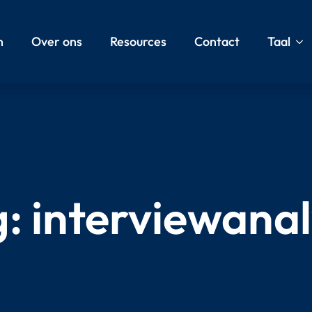
n
Over ons
Resources
Contact
Taal
g:
interviewana