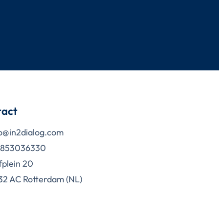
tact
o@in2dialog.com
1853036330
plein 20
2 AC Rotterdam (NL)